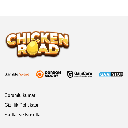
Sorumlu kumar
Gizlilik Politikası
Şartlar ve Koşullar