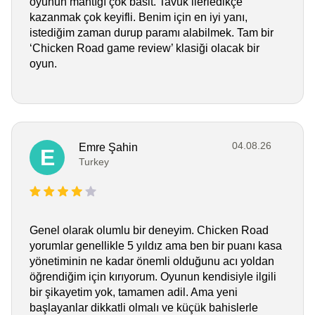
oyunun mantığı çok basit. Tavuk ilerledikçe
kazanmak çok keyifli. Benim için en iyi yanı,
istediğim zaman durup paramı alabilmek. Tam bir
‘Chicken Road game review’ klasiği olacak bir
oyun.
04.08.26
Emre Şahin
E
Turkey
Genel olarak olumlu bir deneyim. Chicken Road
yorumlar genellikle 5 yıldız ama ben bir puanı kasa
yönetiminin ne kadar önemli olduğunu acı yoldan
öğrendiğim için kırıyorum. Oyunun kendisiyle ilgili
bir şikayetim yok, tamamen adil. Ama yeni
başlayanlar dikkatli olmalı ve küçük bahislerle