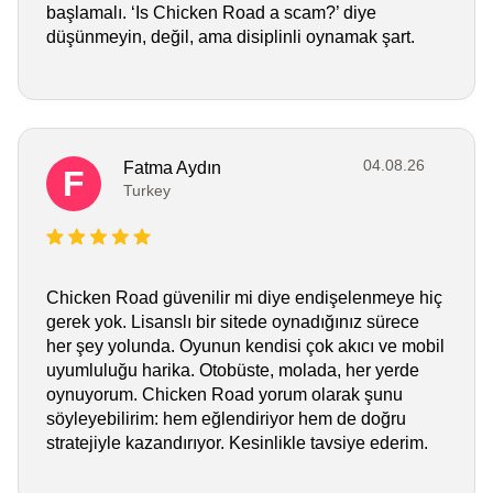
başlamalı. ‘Is Chicken Road a scam?’ diye
düşünmeyin, değil, ama disiplinli oynamak şart.
04.08.26
Fatma Aydın
F
Turkey
Chicken Road güvenilir mi diye endişelenmeye hiç
gerek yok. Lisanslı bir sitede oynadığınız sürece
her şey yolunda. Oyunun kendisi çok akıcı ve mobil
uyumluluğu harika. Otobüste, molada, her yerde
oynuyorum. Chicken Road yorum olarak şunu
söyleyebilirim: hem eğlendiriyor hem de doğru
stratejiyle kazandırıyor. Kesinlikle tavsiye ederim.